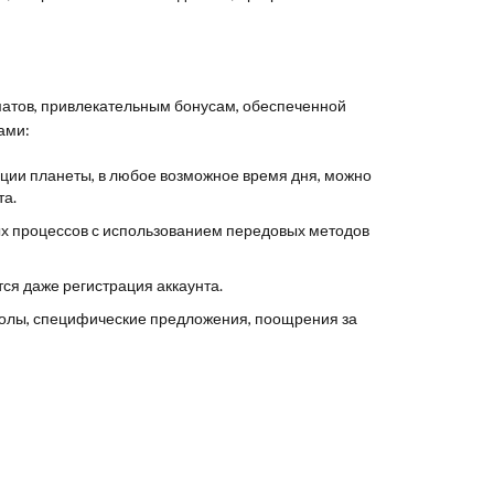
матов, привлекательным бонусам, обеспеченной
ами:
кации планеты, в любое возможное время дня, можно
та.
х процессов с использованием передовых методов
я даже регистрация аккаунта.
олы, специфические предложения, поощрения за