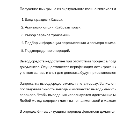
Получение выигрыша из виртуального казино включает и
Вход к раздел «Касса».
Активация опции «Забрать приз».
Выбор сервиса транзакции.
Подбор информации перечисления и размера снима
Подтверждение операций.
Вывод средств недоступен при отсутствии процесса по
документов. Осуществляется верификация лет игрока и 
учетная запись и счет для депозита будут приостановле
Запросы на вывод средств исполняются сразу. Зачислен
последовательность вывода и количество выводимых фи
сервисов. Чтобы выведения используются идентичные м
Любой метод содержит лимиты по наименьшей и максиму
В определённых ситуациях перевод финансов делается