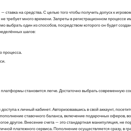
 — ставка на средства. С целью того чтобы получить допуск к игрово
е требует много времени. Запреты в регистрационном процессе им
о выбрать один из способов, посредством которого он будет создан
ределённых шагов:
о процесса.
си.
латформы становится легче. Достаточно выбрать современную соцсет
 доступа к личный кабинет. Авторизовавшись в свой аккаунт, посет
пополнение ставочного баланса, включение подарочных оферов, вов
гое другое. Внесение счета — это стандартная манипуляция, не п
ичной платежного сервиса. Пополнение осуществляется сразу, в гр