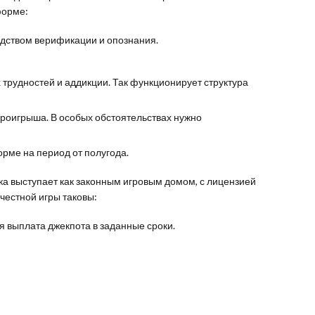
форме:
редством верификации и опознания.
трудностей и аддикции. Так функционирует структура
проигрыша. В особых обстоятельствах нужно
рме на период от полугода.
а выступает как законным игровым домом, с лицензией
честной игры таковы:
выплата джекпота в заданные сроки.