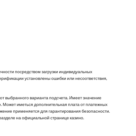
ичности посредством загрузки индивидуальных
верификации установлены ошибки или несоответствия,
от выбранного варианта подсчета. Имеет значение
. Может иметься дополнительная плата от платежных
жение применяется для гарантирования безопасности.
разделе на официальной странице казино.