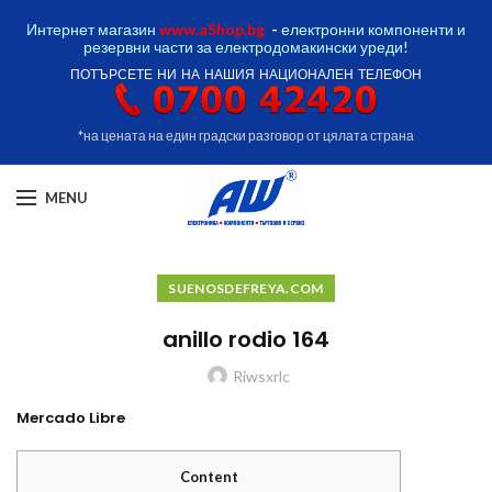
Интернет магазин
www.aShop.bg
-
електронни компоненти и
резервни части за електродомакински уреди!
ПОТЪРСЕТЕ НИ НА НАШИЯ НАЦИОНАЛЕН ТЕЛЕФОН
*на цената на един градски разговор от цялата страна
MENU
SUENOSDEFREYA.COM
anillo rodio 164
Riwsxrlc
Mercado Libre
Content