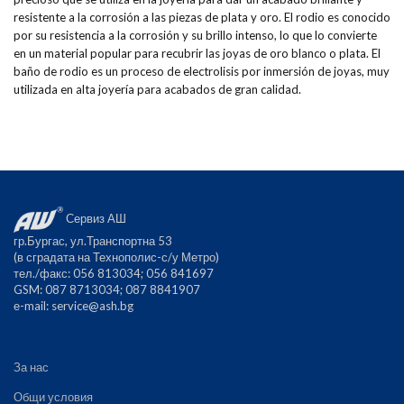
resistente a la corrosión a las piezas de plata y oro. El rodio es conocido
por su resistencia a la corrosión y su brillo intenso, lo que lo convierte
en un material popular para recubrir las joyas de oro blanco o plata. El
baño de rodio es un proceso de electrolisis por inmersión de joyas, muy
utilizada en alta joyería para acabados de gran calidad.
Сервиз АШ
гр.Бургас, ул.Транспортна 53
(в сградата на Технополис-с/у Метро)
тел./факс: 056 813034; 056 841697
GSM: 087 8713034; 087 8841907
е-mail:
service@ash.bg
За нас
Общи условия