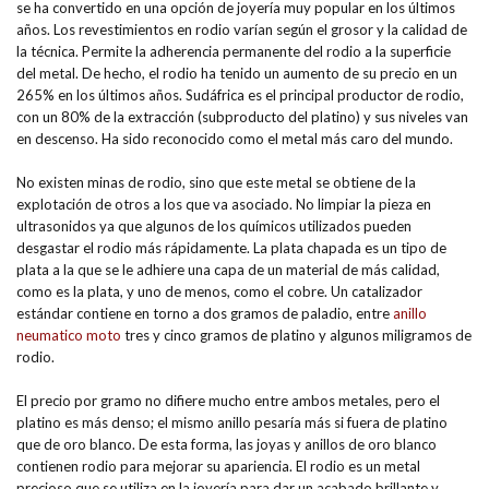
se ha convertido en una opción de joyería muy popular en los últimos
años. Los revestimientos en rodio varían según el grosor y la calidad de
la técnica. Permite la adherencia permanente del rodio a la superficie
del metal. De hecho, el rodio ha tenido un aumento de su precio en un
265% en los últimos años. Sudáfrica es el principal productor de rodio,
con un 80% de la extracción (subproducto del platino) y sus niveles van
en descenso. Ha sido reconocido como el metal más caro del mundo.
No existen minas de rodio, sino que este metal se obtiene de la
explotación de otros a los que va asociado. No limpiar la pieza en
ultrasonidos ya que algunos de los químicos utilizados pueden
desgastar el rodio más rápidamente. La plata chapada es un tipo de
plata a la que se le adhiere una capa de un material de más calidad,
como es la plata, y uno de menos, como el cobre. Un catalizador
estándar contiene en torno a dos gramos de paladio, entre
anillo
neumatico moto
tres y cinco gramos de platino y algunos miligramos de
rodio.
El precio por gramo no difiere mucho entre ambos metales, pero el
platino es más denso; el mismo anillo pesaría más si fuera de platino
que de oro blanco. De esta forma, las joyas y anillos de oro blanco
contienen rodio para mejorar su apariencia. El rodio es un metal
precioso que se utiliza en la joyería para dar un acabado brillante y