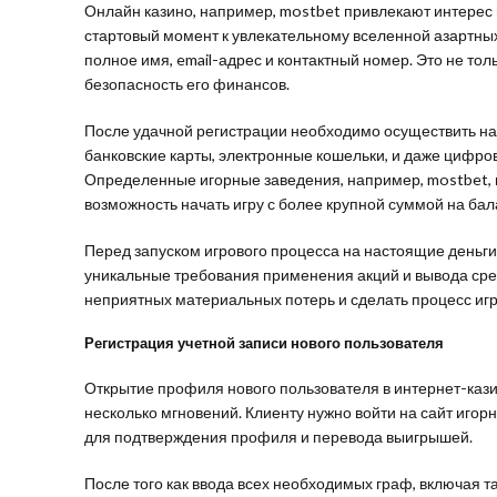
Онлайн казино, например, mostbet привлекают интерес
стартовый момент к увлекательному вселенной азартных 
полное имя, email-адрес и контактный номер. Это не то
безопасность его финансов.
После удачной регистрации необходимо осуществить на
банковские карты, электронные кошельки, и даже цифро
Определенные игорные заведения, например, mostbet, п
возможность начать игру с более крупной суммой на бал
Перед запуском игрового процесса на настоящие деньги
уникальные требования применения акций и вывода сред
неприятных материальных потерь и сделать процесс и
Регистрация учетной записи нового пользователя
Открытие профиля нового пользователя в интернет-казин
несколько мгновений. Клиенту нужно войти на сайт игор
для подтверждения профиля и перевода выигрышей.
После того как ввода всех необходимых граф, включая т