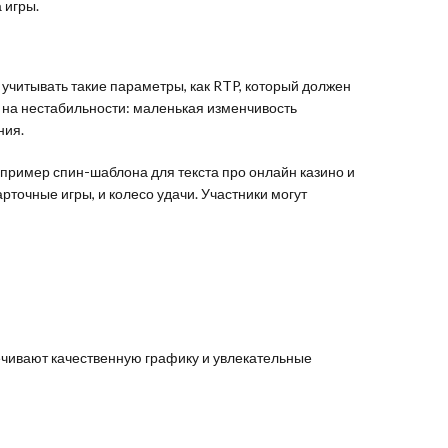
 игры.
учитывать такие параметры, как RTP, который должен
 на нестабильности: маленькая изменчивость
ния.
ример спин-шаблона для текста про онлайн казино и
точные игры, и колесо удачи. Участники могут
ечивают качественную графику и увлекательные