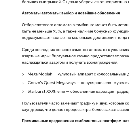
больших выигрышей. С целью уберечься от неприятных 
Автоматы автоматы: выбор и новейшие обновления
Отбор слотового автомата в гэмблинге может быть исти
быть не меньше 95%, а также наличие бонусных функци
подразумевает частые, но маленькие достижения, тогда
Среди последних новинок заметны автоматы с увеличи
азартные игры: Виртуальное казино предоставляет разн
наслаждаться азартом и получать вознаграждения.
Mega Moolah — культовый аппарат с колоссальными 
Gonzo’s Quest Megaways — популярная слот с увели
Starburst XXXtreme — обновленная вариация тради
Пользователи часто замечают графику и звук, которые
саундтреки, что делает процесс игры более захватываю
Премиальные предложения гэмблинговых платформ: кате