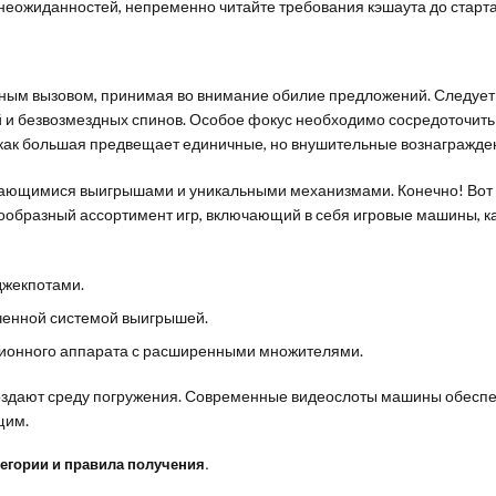
неожиданностей, непременно читайте требования кэшаута до старта
нным вызовом, принимая во внимание обилие предложений. Следует 
й и безвозмездных спинов. Особое фокус необходимо сосредоточить
 как большая предвещает единичные, но внушительные вознагражде
вающимися выигрышами и уникальными механизмами. Конечно! Вот п
ообразный ассортимент игр, включающий в себя игровые машины, кар
джекпотами.
ченной системой выигрышей.
ционного аппарата с расширенными множителями.
 создают среду погружения. Современные видеослоты машины обесп
щим.
гории и правила получения.