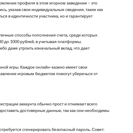
рмление профиля в этом игорном заведении – это
сь, указав свои индивидуальные сведения, такие как
ься в идентичности участника, но и гарантирует
личные способы пополнения счета, среди которых
0 до 1000 рублей, в учитывая платформы.
бо даже утроить изначальный вклад, что дает
чной игры. Каждое онлайн-казино имеет свои
правление игровым бюджетом помогут уберечься от
истрации аккаунта обычно прост и отнимает всего
едоставить достоверные данные, так как они необходимы
потребуется сгенерировать безопасный пароль. Совет: