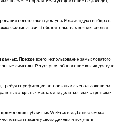
ями по смене пароля. Если уведомление не доходит,
рования нового ключа доступа. Рекомендуют выбирать
кже особые знаки. В обстоятельствах возникновения
 данных. Прежде всего, использование замысловатого
циальные символы. Регулярная обновление ключа доступа
ы, требуя верификации авторизации с использованием
анять в открытых местах или делиться ими с третьими
и применении публичных Wi-Fi сетей. Данное сможет
нно повысить защиту своих данных и получать