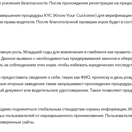
я усиления безопасности. После прохождения регистрации на предо
завершения процедуры KYC (Know Your Customer) для верификации 
и права водителя. После благополучной проверки игрок будет в сос
вную роль. Младший годы для вовлечения в гэмблинге как правило с
ка. Данное вызвано с необходимостью придерживания законов и обер
ть за соблюдением этих норм, чтобы избежать юридических последс
 предоставить сведения о себе, такую как ФИО, прописку и день 
орые игорные заведения также запрашивают прохождения процедуры
й документ или водительское удостоверение. Такое позволяет пре
ходимо подчиняться глобальным стандартам охраны информации. И
 пользователей от неразрешенного проникновения. Пользователи 
роверенные сайты.