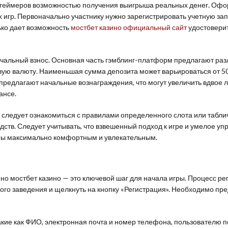
 геймеров возможностью получения выигрыша реальных денег. Офо
игр. Первоначально участнику нужно зарегистрировать учетную запи
лько дает возможность
мостбет казино официальный сайт
удостоверит
чальный взнос. Основная часть гэмблинг-платформ предлагают раз
вую валюту. Наименьшая сумма депозита может варьироваться от 50
редлагают начальные вознаграждения, что могут увеличить вдвое ли
ансе.
 следует ознакомиться с правилами определенного слота или табли
ств. Следует учитывать, что взвешенный подход к игре и умелое у
гры максимально комфортным и увлекательным.
о мостбет казино — это ключевой шаг для начала игры. Процесс рег
ного заведения и щелкнуть на кнопку «Регистрация». Необходимо пр
акие как ФИО, электронная почта и номер телефона, пользователю 