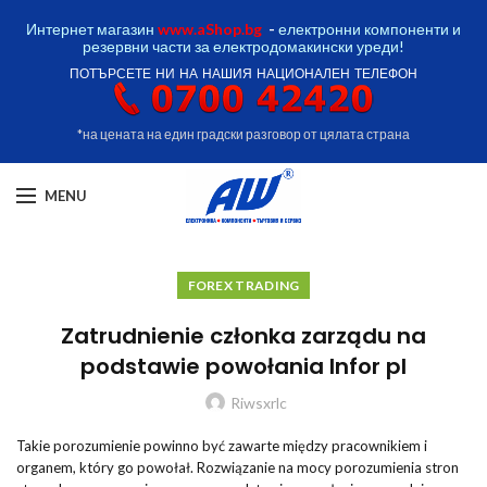
Интернет магазин
www.aShop.bg
-
електронни компоненти и
резервни части за електродомакински уреди!
ПОТЪРСЕТЕ НИ НА НАШИЯ НАЦИОНАЛЕН ТЕЛЕФОН
*на цената на един градски разговор от цялата страна
MENU
FOREX TRADING
Zatrudnienie członka zarządu na
podstawie powołania Infor pl
Riwsxrlc
Takie porozumienie powinno być zawarte między pracownikiem i
organem, który go powołał. Rozwiązanie na mocy porozumienia stron