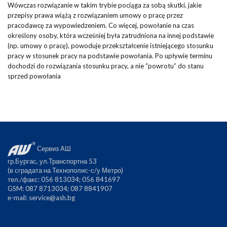
Wówczas rozwiązanie w takim trybie pociąga za sobą skutki, jakie
przepisy prawa wiążą z rozwiązaniem umowy o pracę przez
pracodawcę za wypowiedzeniem. Co więcej, powołanie na czas
określony osoby, która wcześniej była zatrudniona na innej podstawie
(np. umowy o pracę), powoduje przekształcenie istniejącego stosunku
pracy w stosunek pracy na podstawie powołania. Po upływie terminu
dochodzi do rozwiązania stosunku pracy, a nie “powrotu” do stanu
sprzed powołania
Сервиз АШ
гр.Бургас, ул.Транспортна 53
(в сградата на Технополис-с/у Метро)
тел./факс: 056 813034; 056 841697
GSM: 087 8713034; 087 8841907
е-mail:
service@ash.bg