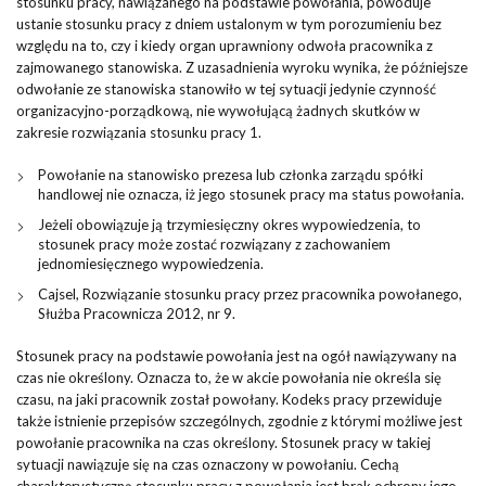
stosunku pracy, nawiązanego na podstawie powołania, powoduje
ustanie stosunku pracy z dniem ustalonym w tym porozumieniu bez
względu na to, czy i kiedy organ uprawniony odwoła pracownika z
zajmowanego stanowiska. Z uzasadnienia wyroku wynika, że późniejsze
odwołanie ze stanowiska stanowiło w tej sytuacji jedynie czynność
organizacyjno-porządkową, nie wywołującą żadnych skutków w
zakresie rozwiązania stosunku pracy 1.
Powołanie na stanowisko prezesa lub członka zarządu spółki
handlowej nie oznacza, iż jego stosunek pracy ma status powołania.
Jeżeli obowiązuje ją trzymiesięczny okres wypowiedzenia, to
stosunek pracy może zostać rozwiązany z zachowaniem
jednomiesięcznego wypowiedzenia.
Cajsel, Rozwiązanie stosunku pracy przez pracownika powołanego,
Służba Pracownicza 2012, nr 9.
Stosunek pracy na podstawie powołania jest na ogół nawiązywany na
czas nie określony. Oznacza to, że w akcie powołania nie określa się
czasu, na jaki pracownik został powołany. Kodeks pracy przewiduje
także istnienie przepisów szczególnych, zgodnie z którymi możliwe jest
powołanie pracownika na czas określony. Stosunek pracy w takiej
sytuacji nawiązuje się na czas oznaczony w powołaniu. Cechą