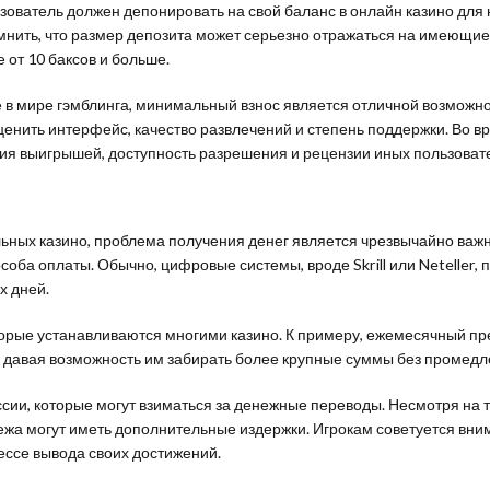
зователь должен депонировать на свой баланс в онлайн казино для
омнить, что размер депозита может серьезно отражаться на имеющи
 от 10 баксов и больше.
ие в мире гэмблинга, минимальный взнос является отличной возможн
енить интерфейс, качество развлечений и степень поддержки. Во 
ятия выигрышей, доступность разрешения и рецензии иных пользоват
ьных казино, проблема получения денег является чрезвычайно важ
соба оплаты. Обычно, цифровые системы, вроде Skrill или Neteller,
х дней.
торые устанавливаются многими казино. К примеру, ежемесячный пр
, давая возможность им забирать более крупные суммы без промедл
ии, которые могут взиматься за денежные переводы. Несмотря на то
жа могут иметь дополнительные издержки. Игрокам советуется вним
ессе вывода своих достижений.