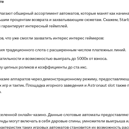
те
длагают обширный ассортимент автоматов, которые манят как начина
льшим процентам возврата и захватывающим сюжетам. Скажем, Star
 гарантирует интересный геймплей.
в, что уже смогли захватить интерес интерес геймеров:
ия традиционного слота с расширенным числом платежных линий.
тильности и возможностью выиграть до 5000x от взноса.
у цепных роликов и коэффициенты до ста икс.
разие аппаратов через демонстрационному режиму, предоставляющ
 игр и тактик. Площадка игорного заведения и Astronaut slot также
.
селенной онлайн-казино. Данные слотовые автоматы предоставляют
нды могут включать в себя даровые спины, умножители выигрыша и
актеристик таких игровых автоматов становится их возможность рас