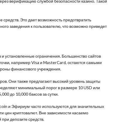
через верификацию службой безопасности казино. Такой
средств. Это дает возможность предотвратить
рного заведения к пользователю, что возможно приведет
 и установленные ограничения. Большинство сайтов
очки, например Visa и MasterCard, остаются самыми
тороны финансового учреждения.
оров. Они также предлагают высокий уровень защиты
пределяют минимальный порог в размере 10 USD или
00 до 10,000 баксов за сутки.
coin и Эфириум часто используются для значительных
ти цен криптовалют. Вне зависимости касаемо
 при депозите средств.