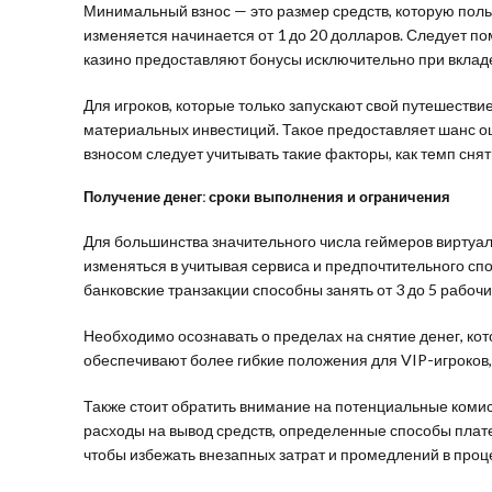
Минимальный взнос — это размер средств, которую поль
изменяется начинается от 1 до 20 долларов. Следует п
казино предоставляют бонусы исключительно при вкладе
Для игроков, которые только запускают свой путешеств
материальных инвестиций. Такое предоставляет шанс оц
взносом следует учитывать такие факторы, как темп сн
Получение денег: сроки выполнения и ограничения
Для большинства значительного числа геймеров виртуал
изменяться в учитывая сервиса и предпочтительного спо
банковские транзакции способны занять от 3 до 5 рабочи
Необходимо осознавать о пределах на снятие денег, ко
обеспечивают более гибкие положения для VIP-игроков
Также стоит обратить внимание на потенциальные комисс
расходы на вывод средств, определенные способы плате
чтобы избежать внезапных затрат и промедлений в проц