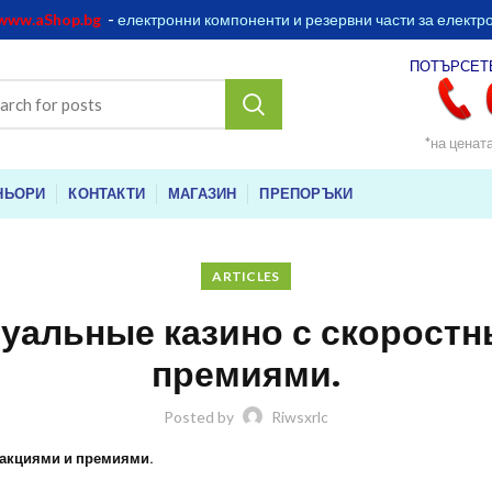
www.aShop.bg
-
електронни компоненти и резервни части за електр
ПОТЪРСЕТ
*на ценат
НЬОРИ
КОНТАКТИ
МАГАЗИН
ПРЕПОРЪКИ
ARTICLES
уальные казино с скоростн
премиями.
Posted by
Riwsxrlc
закциями и премиями.