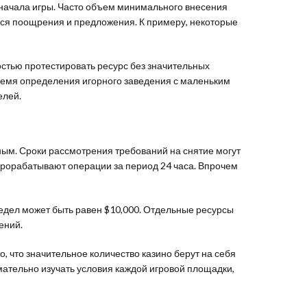
 начала игры. Часто объем минимального внесения
еся поощрения и предложения. К примеру, некоторые
остью протестировать ресурс без значительных
время определения игорного заведения с маленьким
елей.
ным. Сроки рассмотрения требований на снятие могут
 прорабатывают операции за период 24 часа. Впрочем
едел может быть равен $10,000. Отдельные ресурсы
ений.
, что значительное количество казино берут на себя
ательно изучать условия каждой игровой площадки,