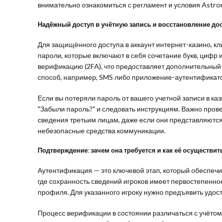
внимательно ознакомиться с регламент и условия Astron
Надёжный доступ в учётную запись и восстановление дос
Для защищённого доступа в аккаунт интернет-казино, к
пароли, которые включают в себя сочетание букв, цифр 
верификацию (2FA), что предоставляет дополнительны
способ, например, SMS либо приложение-аутентификат
Если вы потеряли пароль от вашего учетной записи в ка
"Забыли пароль?" и следовать инструкциям. Важно провер
сведения третьим лицам, даже если они представляют
небезопасные средства коммуникации.
Подтверждение: зачем она требуется и как её осуществит
Аутентификация — это ключевой этап, который обеспечи
где сохранность сведений игроков имеет первостепенно
профиля. Для указанного игроку нужно предъявить удос
Процесс верификации в состоянии различаться с учётом