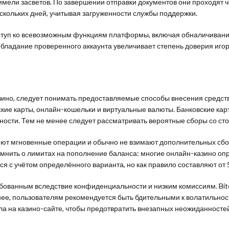
 имели засветов. По завершении отправки документов они проходят 
скольких дней, учитывая загруженности службы поддержки.
туп ко всевозможным функциям платформы, включая обналичивание 
обладание проверенного аккаунта увеличивает степень доверия иго
зино, следует понимать предоставляемые способы внесения средств
ие карты, онлайн-кошельки и виртуальные валюты. Банковские карт
ности. Тем не менее следует рассматривать вероятные сборы со с
авляют мгновенные операции и обычно не взимают дополнительных сб
мнить о лимитах на пополнение баланса: многие онлайн-казино о
с учётом определённого варианта, но как правило составляют от 5,0
ебованным вследствие конфиденциальности и низким комиссиям. Bit
енее, пользователям рекомендуется быть бдительными к волатильнос
ла на казино-сайте, чтобы предотвратить внезапных неожиданностей