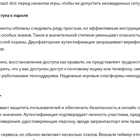
aut slot перед началом игры, чтобы не допустить неожиданных ситу
тупа к пароля
лиенты обязаны следовать ряду простым, но эффективным инструкци
и особых знаков. Такое в значительной степени уменьшает опасность
й слой охраны. Двухфакторная аутентификация запрашивает верифи
ор.
зино, восстановление доступа как правило, не представляет трудно
ить, что у вас доступен доступ к почтовому ящику или телефону, св
ся работниками техподдержки. Надежные игровые платформы никогд
ь
вает защитить пользователей и обеспечить безопасность в онлайн-с
е значение. Аутентификация подтверждает личность участника, пре
товерения, удостоверяющие персону, вроде загранпаспорт или прав
 сервиса, но обычно включает несколько этапов. Вначале геймер от