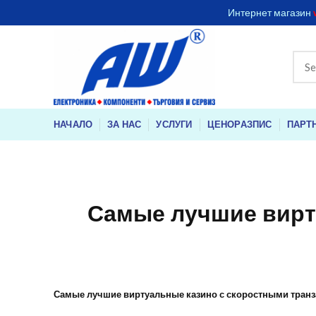
Интернет магазин
НАЧАЛО
ЗА НАС
УСЛУГИ
ЦЕНОРАЗПИС
ПАРТ
Самые лучшие вирт
Самые лучшие виртуальные казино с скоростными тран