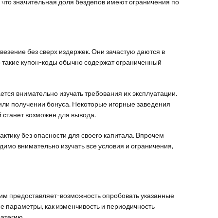
ь, что значительная доля бездепов имеют ограничения по
езение без сверх издержек. Они зачастую даются в
о такие купон-коды обычно содержат ограниченный
ется внимательно изучать требования их эксплуатации.
 или получении бонуса. Некоторые игорные заведения
 станет возможен для вывода.
ктику без опасности для своего капитала. Впрочем
одимо внимательно изучать все условия и ограничения,
жим предоставляет-возможность опробовать указанные
е параметры, как изменчивость и периодичность
атегию.