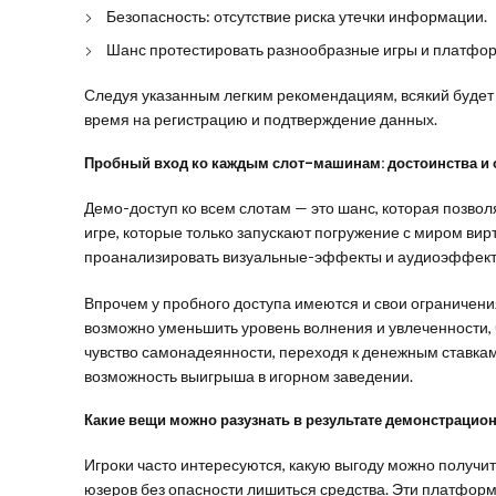
Безопасность: отсутствие риска утечки информации.
Шанс протестировать разнообразные игры и платфо
Следуя указанным легким рекомендациям, всякий будет 
время на регистрацию и подтверждение данных.
Пробный вход ко каждым слот-машинам: достоинства и 
Демо-доступ ко всем слотам — это шанс, которая позволя
игре, которые только запускают погружение с миром ви
проанализировать визуальные-эффекты и аудиоэффекты б
Впрочем у пробного доступа имеются и свои ограничени
возможно уменьшить уровень волнения и увлеченности, 
чувство самонадеянности, переходя к денежным ставкам 
возможность выигрыша в игорном заведении.
Какие вещи можно разузнать в результате демонстрацио
Игроки часто интересуются, какую выгоду можно получ
юзеров без опасности лишиться средства. Эти платформ