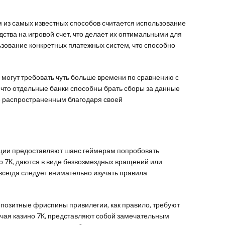
м из самых известных способов считается использование
ства на игровой счет, что делает их оптимальными для
льзование конкретных платежных систем, что способно
 могут требовать чуть больше времени по сравнению с
 что отдельные банки способны брать сборы за данные
ее распространенным благодаря своей
акции предоставляют шанс геймерам попробовать
но 7К, даются в виде безвозмездных вращений или
всегда следует внимательно изучать правила
депозитные фриспины привилегии, как правило, требуют
ючая казино 7К, представляют собой замечательным