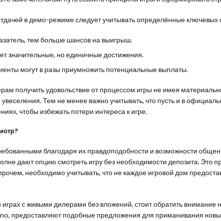
 отдачей в демо-режиме следует учитывать определённые ключевых 
казатель, тем больше шансов на выигрыш.
ет значительные, но единичные достижения.
енты могут в разы приумножить потенциальные выплаты.
рам получить удовольствие от процессом игры не имея материальн
увеселения. Тем не менее важно учитывать, что пусть и в официаль
иях, чтобы избежать потери интереса к игре.
смотр?
требованными благодаря их правдоподобности и возможности обще
вполне дают опцию смотреть игру без необходимости депозита. Это
 Впрочем, необходимо учитывать, что не каждое игровой дом предост
и играх с живыми дилерами без вложений, стоит обратить внимание
sino, предоставляют подобные предложения для приманивания новы