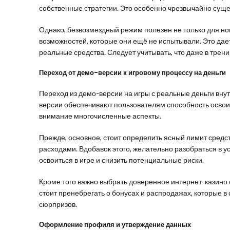
собственные стратегии. Это особенно чрезвычайно суще
Однако, безвозмездный режим полезен не только для н
возможностей, которые они ещё не испытывали. Это дает 
реальные средства. Следует учитывать, что даже в тре
Переход от демо-версии к игровому процессу на деньги
Переход из демо-версии на игры с реальные деньги вну
версии обеспечивают пользователям способность освоит
внимание многочисленные аспекты.
Прежде, основное, стоит определить ясный лимит средс
расходами. Вдобавок этого, желательно разобраться в ус
освоиться в игре и снизить потенциальные риски.
Кроме того важно выбрать доверенное интернет-казино 
стоит пренебрегать о бонусах и распродажах, которые в
сюрпризов.
Оформление профиля и утверждение данных