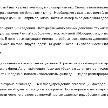
вый шаг к увлекательному миру азартных игр. Сначала пользовател
ра отнимает не более пяти минут. Необходимо указать все поля бланк
ную данные, например, как контактный номер либо домашний адре
рификации сведений. Этот чрезвычайно важный действие, так как э
доставленный e-mail сообщение с эксклюзивной URL-адресом для вк
ть. В некоторых ситуациях иногда потребоваться отправка удостове
8 часа, но гарантирует надежный уровень охраны и уверенности к п
?
 становится все более актуальным. С развитием инноваций и возрас
жать фрод. Аутентификация помогает убедить в аутентичности иденти
сты нередко пытаются использовать чужие данные для регистрации 
 о охране личных данных и предупреждению легализации доходов. В
дительной идентификации всех игроков. Прогнозируется, что в перс
ости может стать неотъемлемой частью азартных игр, обеспечивая д