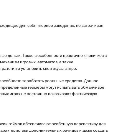
дходящее для себя игорное заведение, не затрачивая
ые деньги. Такое в особенности практично к новичков в
 механизм игровых-автоматов, а также
атегии и установить свои вкусы в игре.
способности заработать реальные средства. Данное
о, определенные геймеры могут испытывать обманчивое
стовых играх не постоянно показывают фактическую
рсии геймов обеспечивают особенную перспективу для
характеристики дополнительных раундов и даже создать