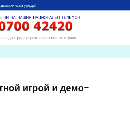
одомакински уреди!
Е НИ НА НАШИЯ
НАЦИОНАЛЕН ТЕЛЕФОН
а на един градски разговор от цялата страна
тной игрой и демо-