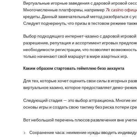
Виртуальные игорные заведения с даровой игровой сесс
Многочисленные платформы, например
7k casino офиц
кредиты. Данный замечательный метод разобраться с уст
Следует подчеркнуть, что призы в тестовом режиме такж
Выбор подходящего интернет-казино с даровой игровой
разрешение, репутация и ассортимент игровых предлож
необходимости регистрации, что позволяет возможность
только начинают свой маршрут в мире азартных игр.
Каким образом стартовать геймплею безо аккаунта
Для тех, которые хочет оценить свои силы в игорных раз
виртуальное казино, которое предоставляет демо-режимы
Следующий стадия — это выбор аттракциона. Многие ин
основы игры и создать свою тактику без риска потери сре
Вот небольшой перечень плюсов развлечения вне учетн
Сохранение часа: неимение нужды вводить индивиду