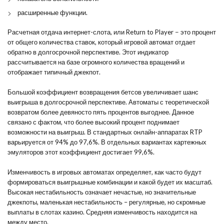
расширенные функции.
Расчетная отдача интернет-слота, или Return to Player − это процент
от общего количества ставок, который игровой автомат отдает
обратно в долгосрочной перспективе. Этот индикатор
рассчитывается на базе огромного количества вращений и
отображает типичный джекпот.
Большой коэффициент возвращения бетсов увеличивает шанс
выигрыша в долгосрочной перспективе. Автоматы с теоретической
возвратом более девяносто пять процентов выгоднее. Данное
связано с фактом, что более высокий процент поднимает
возможности на выигрыш. В стандартных онлайн-аппаратах RTP
варьируется от 94% до 97,6%. В отдельных вариантах картежных
эмуляторов этот коэффициент достигает 99,6%.
Изменчивость в игровых автоматах определяет, как часто будут
формироваться выигрышные комбинации и какой будет их масштаб.
Высокая нестабильность означает нечастые, но значительные
джекпоты, маленькая нестабильность – регулярные, но скромные
выплаты в слотах казино. Средняя изменчивость находится на
между место.