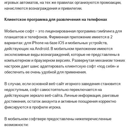
игровых автоматов, на тех же правилах организуются промоакции,
начисляются вознаграждения и привилегии.
Клиентское программа для развлечения на телефонах
Мобильное софт − это лицензированная программа гэмблинга для
планшетов и телефонов. Фирменная приложение имеется в 2
вариантах: для iPhone на базе iOS и мобильных устройств,
действующих на Android. В мобильном приложении имеются
эксклюзивные виды вознаграждений, которые не представлены в
компьютерном и браузерном версиях. Развернутая механизм тонких
настроек дает шанс адаптировать клиентскую софт «под себя» и
обеспечить ее очень удобной для применения.
В случае, если основной веб-сайт игорного заведения становится
недоступным, софт самостоятельно переключается на
действующее зеркало веб-сайта. Личные информация, ранговые
достижения, остаток аккаунта и активные поощрения корректно
фиксируются в профиле игрока.
В мобильном софтвере предоставлены нижеперечисленные
возможности: