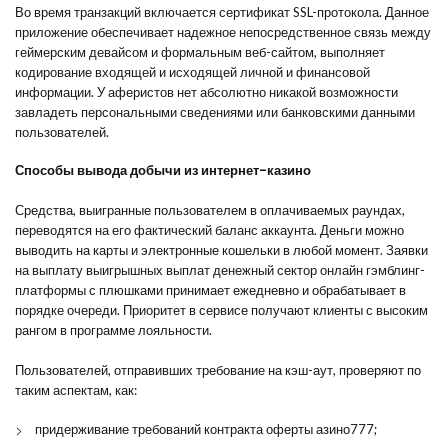
Во время транзакций включается сертификат SSL-протокола. Данное
приложение обеспечивает надежное непосредственное связь между
геймерским девайсом и формальным веб-сайтом, выполняет
кодирование входящей и исходящей личной и финансовой
информации. У аферистов нет абсолютно никакой возможности
завладеть персональными сведениями или банковскими данными
пользователей.
Способы вывода добычи из интернет-казино
Средства, выигранные пользователем в оплачиваемых раундах,
переводятся на его фактический баланс аккаунта. Деньги можно
выводить на карты и электронные кошельки в любой момент. Заявки
на выплату выигрышных выплат денежный сектор онлайн гэмблинг-
платформы с плюшками принимает ежедневно и обрабатывает в
порядке очереди. Приоритет в сервисе получают клиенты с высоким
рангом в программе лояльности.
Пользователей, отправивших требование на кэш-аут, проверяют по
таким аспектам, как:
придерживание требований контракта оферты азино777;