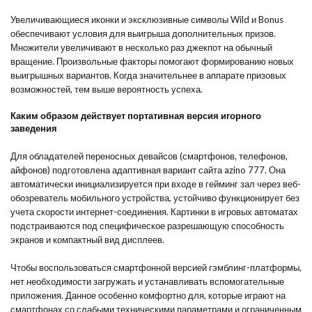
Увеличивающиеся иконки и эксклюзивные символы Wild и Bonus
обеспечивают условия для выигрыша дополнительных призов.
Множители увеличивают в несколько раз джекпот на обычный
вращение. Произвольные факторы помогают формированию новых
выигрышных вариантов. Когда значительнее в аппарате призовых
возможностей, тем выше вероятность успеха.
Каким образом действует портативная версия игорного
заведения
Для обладателей переносных девайсов (смартфонов, телефонов,
айфонов) подготовлена адаптивная вариант сайта azino 777. Она
автоматически инициализируется при входе в гейминг зал через веб-
обозреватель мобильного устройства, устойчиво функционирует без
учета скорости интернет-соединения. Картинки в игровых автоматах
подстраиваются под специфическое разрешающую способность
экранов и компактный вид дисплеев.
Чтобы воспользоваться смартфонной версией гэмблинг-платформы,
нет необходимости загружать и устанавливать вспомогательные
приложения. Данное особенно комфортно для, которые играют на
смартфонах со слабыми техническими параметрами и ограниченным