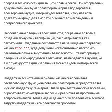
споров и возможности для защиты прав игроков. При оформлении
документальных бумаг платформа игорная подвергается
всесторонний аудит, который удостоверяет, что у нее есть
адекватный фонд для выплаты обычных вознаграждений и
прогрессивного джекпота.
Персональные сведения всех клиентов, собранные во время
создания аккаунта и верификации, рассматриваются как
секретными. Эти данные сохраняются на защищённых серверах
казино
azino 777
, куда допущены исключительно несколько
работников службы внутренней безопасности. Эта информация
сведения не обнародуются в открытую, не передаются чужим, не
эксплуатируются для извлечения любых видов коммерческой
выгоды.
Поддержка ассистенции в онлайн-казино обеспечивает
бесперебойную функционирование платформы и предоставляет
нужную поддержку геймерам. Она устраняет технарские проблемы,
обрабатывает монетарные запросы и реагирует на профильные
вопросы клиентов. Темп выдачи данных обусловлена от масштаба
загрузки поддержки и комплексности проблемы.