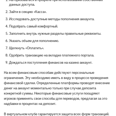
данных доступа.
Зайти в секцию «Касса».
Исследовать доступные методы пополнения аккаунта.
Подобрать самый комфортный.
Заполнить внутрь нужные разделы правильные реквизиты.
Указать объем для пополнению.
Щелкнуть «Оплатить».
Одобрить транзакцию на вкладке платежного портала.
Дождаться поступления финансов на казино аккаунт.
На всем финансовым способам действуют персональные
ограничения. Эту необходимо иметь в виду в процессе проведения
финансовой сделки. Определенные платформы проводят внесение
денег на аккаунт моментально только при случае депозита
конкретной суммы. Некоторые финансовые услуги поощряют
игроков применять свои способы для переводов, предлагая за это
надбавки в процентах на депозит.
В виртуальном клубе гарантируется защита всех форм транзакций.