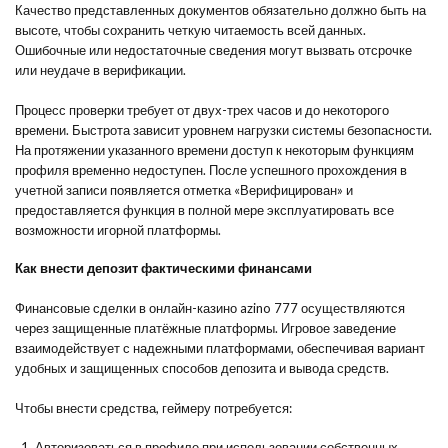
Качество представленных документов обязательно должно быть на
высоте, чтобы сохранить четкую читаемость всей данных.
Ошибочные или недостаточные сведения могут вызвать отсрочке
или неудаче в верификации.
Процесс проверки требует от двух-трех часов и до некоторого
времени. Быстрота зависит уровнем нагрузки системы безопасности.
На протяжении указанного времени доступ к некоторым функциям
профиля временно недоступен. После успешного прохождения в
учетной записи появляется отметка «Верифицирован» и
предоставляется функция в полной мере эксплуатировать все
возможности игорной платформы.
Как внести депозит фактическими финансами
Финансовые сделки в онлайн-казино azino 777 осуществляются
через защищенные платёжные платформы. Игровое заведение
взаимодействует с надежными платформами, обеспечивая вариант
удобных и защищенных способов депозита и вывода средств.
Чтобы внести средства, геймеру потребуется:
Авторизоваться в профиле при использовании собственных