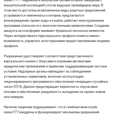
азино 777 – надежное и безопасное онлайн игорное заведение с
внушительной коллекцией слотов ведущих провайдеров мира. В
этом месте доступны всевозможные виды азартных предложений,
устраиваются чемпионаты и лотереи, предлагаются
вознаграждения, промо-коды и кэшбэк, работает многоуровневая
программа лояльности с многочисленными привилегиями. Создание
аккаунта на платформе занимает буквально несколько моментов.
Через интерактивного персонального профиля клиенты имеют
возможность управлять всесторонними предоставляемыми опциями
профиля.
Разрешение удостоверяет соответствие представленного
виртуального казино с бонусами и игровыми автоматами
юридическим требованиям и правилам, поддерживающим честные
условия. Надзорные органы наблюдают за соблюдением
установленных нормативов, включая эксплуатацию
лицензированного программного обеспечения генерации случайных
чисел (ГСЧ). Данное предотвращает вероятность подтасовки
итогами и обеспечивает рандомность выпадения на экране знаков
или номеров.
Наличие лицензии подразумевает, что в гэмблинговом клубе
азино777 внедрены и функционируют механизмы разрешения