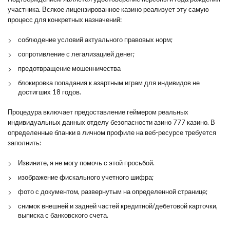
участника. Всякое лицензированное казино реализует эту самую
процесс для конкретных назначений:
соблюдение условий актуального правовых норм;
сопротивление с легализацией денег;
предотвращение мошенничества
блокировка попадания к азартным играм для индивидов не
достигших 18 годов.
Процедура включает предоставление геймером реальных
индивидуальных данных отделу безопасности азино 777 казино. В
определенные бланки в личном профиле на веб-ресурсе требуется
заполнить:
Извините, я не могу помочь с этой просьбой.
изображение фискального учетного шифра;
фото с документом, развернутым на определенной странице;
снимок внешней и задней частей кредитной/дебетовой карточки,
выписка с банковского счета.