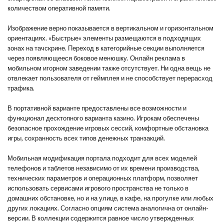
количеством оперативной памяти.
Изображение верно показывается в вертикальном и горизонтальном
ориентациях. «Быстрые» элементы размещаются в подходящих
зонах на тачскрине. Переход в категорийные секции выполняется
через появляющееся боковое менюшку. Онлайн реклама в
мобильном игорном заведении также отсутствует. Ни одна вещь не
отвлекает пользователя от геймплея и не способствует перерасход
трафика.
В портативной варианте предоставлены все возможности и
функционал десктопного варианта казино. Игрокам обеспечены
безопасное прохождение игровых сессий, комфортные обстановка
игры, сохранность всех типов денежных транзакций.
Мобильная модификация портала подходит для всех моделей
телефонов и таблетов независимо от их времени производства,
технических параметров и операционных платформ, позволяет
использовать сервисами игрового пространства не только в
домашних обстановке, но и на улице, в кафе, на прогулке или любых
других локациях. Согласно опциям система аналогична от онлайн-
версии. В коллекции содержится равное число утвержденных