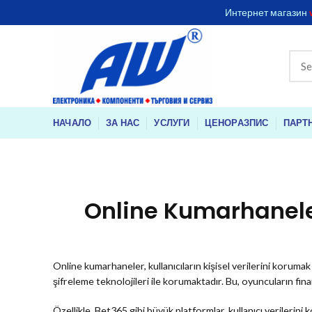
Интернет магазин
НАЧАЛО
ЗА НАС
УСЛУГИ
ЦЕНОРАЗПИС
ПАРТ
Online Kumarhaneler
Online kumarhaneler, kullanıcıların kişisel verilerini korumak 
şifreleme teknolojileri ile korumaktadır. Bu, oyuncuların finans
Özellikle, Bet365 gibi büyük platformlar, kullanıcı verilerini