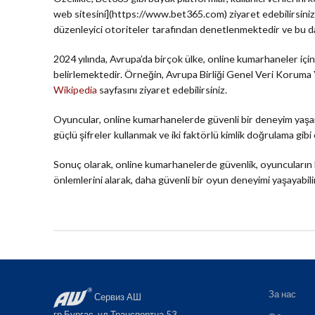
web sitesini](https://www.bet365.com) ziyaret edebilirsiniz. 
düzenleyici otoriteler tarafından denetlenmektedir ve bu d
2024 yılında, Avrupa’da birçok ülke, online kumarhaneler için da
belirlemektedir. Örneğin, Avrupa Birliği Genel Veri Koruma Y
Wikipedia
sayfasını ziyaret edebilirsiniz.
Oyuncular, online kumarhanelerde güvenli bir deneyim yaşamak 
güçlü şifreler kullanmak ve iki faktörlü kimlik doğrulama gibi
Sonuç olarak, online kumarhanelerde güvenlik, oyuncuların kiş
önlemlerini alarak, daha güvenli bir oyun deneyimi yaşayabilir
За нас
Сервиз АШ
гр.Бургас, ул.Транспортна 53