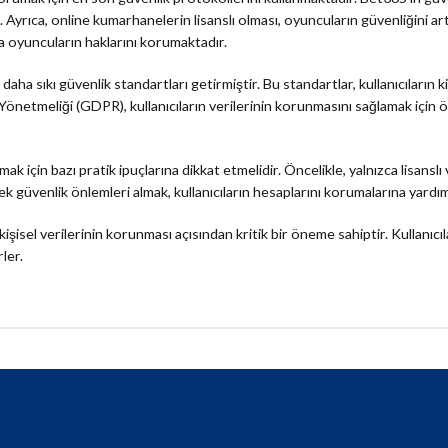
Ayrıca, online kumarhanelerin lisanslı olması, oyuncuların güvenliğini artı
a oyuncuların haklarını korumaktadır.
ha sıkı güvenlik standartları getirmiştir. Bu standartlar, kullanıcıların kiş
önetmeliği (GDPR), kullanıcıların verilerinin korunmasını sağlamak için ön
için bazı pratik ipuçlarına dikkat etmelidir. Öncelikle, yalnızca lisanslı 
 ek güvenlik önlemleri almak, kullanıcıların hesaplarını korumalarına yardım
isel verilerinin korunması açısından kritik bir öneme sahiptir. Kullanıcıl
ler.