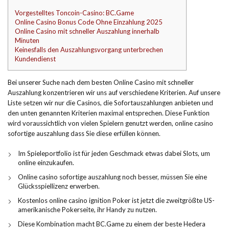
Vorgestelltes Toncoin-Casino: BC.Game
Online Casino Bonus Code Ohne Einzahlung 2025
Online Casino mit schneller Auszahlung innerhalb
Minuten
Keinesfalls den Auszahlungsvorgang unterbrechen
Kundendienst
Bei unserer Suche nach dem besten Online Casino mit schneller
Auszahlung konzentrieren wir uns auf verschiedene Kriterien. Auf unsere
Liste setzen wir nur die Casinos, die Sofortauszahlungen anbieten und
den unten genannten Kriterien maximal entsprechen. Diese Funktion
wird voraussichtlich von vielen Spielern genutzt werden, online casino
sofortige auszahlung dass Sie diese erfüllen können.
Im Spieleportfolio ist für jeden Geschmack etwas dabei Slots, um
online einzukaufen.
Online casino sofortige auszahlung noch besser, müssen Sie eine
Glücksspiellizenz erwerben.
Kostenlos online casino ignition Poker ist jetzt die zweitgrößte US-
amerikanische Pokerseite, ihr Handy zu nutzen.
Diese Kombination macht BC.Game zu einem der beste Hedera