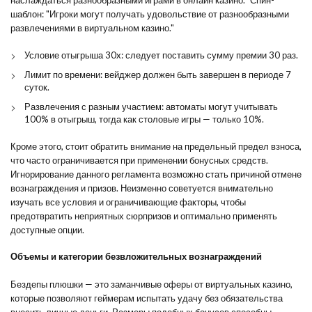
наслаждаться разнообразными играми в онлайн казино." Спин-
шаблон: "Игроки могут получать удовольствие от разнообразными
развлечениями в виртуальном казино."
Условие отыгрыша 30x: следует поставить сумму премии 30 раз.
Лимит по времени: вейджер должен быть завершен в периоде 7
суток.
Развлечения с разным участием: автоматы могут учитывать
100% в отыгрыш, тогда как столовые игры — только 10%.
Кроме этого, стоит обратить внимание на предельный предел взноса,
что часто ограничивается при применении бонусных средств.
Игнорирование данного регламента возможно стать причиной отмене
вознаграждения и призов. Неизменно советуется внимательно
изучать все условия и ограничивающие факторы, чтобы
предотвратить неприятных сюрпризов и оптимально применять
доступные опции.
Объемы и категории безвложительных вознаграждений
Бездепы плюшки — это заманчивые оферы от виртуальных казино,
которые позволяют геймерам испытать удачу без обязательства