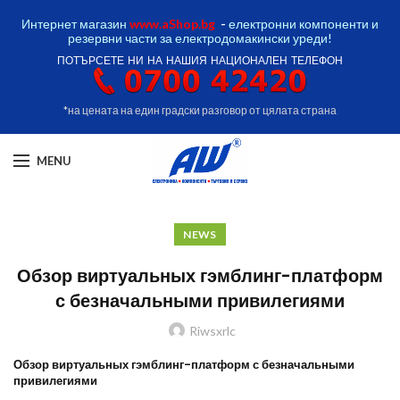
Интернет магазин
www.aShop.bg
-
електронни компоненти и
резервни части за електродомакински уреди!
ПОТЪРСЕТЕ НИ НА НАШИЯ НАЦИОНАЛЕН ТЕЛЕФОН
*на цената на един градски разговор от цялата страна
MENU
NEWS
Обзор виртуальных гэмблинг-платформ
с безначальными привилегиями
Riwsxrlc
Обзор виртуальных гэмблинг-платформ с безначальными
привилегиями