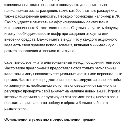
эксклюзивные коды позволяют заполучить дополнительно
начисляемые вознаграждения, такие как бесплатные раскрутки а
также расширенные депозиты. Нередко промокоды, например в 7K
Casino, удается отыскать на аффилированных сайтах или в
информационных бюллетенях казино. С целью запустить бонусы,
игроку необходимо ввести шифр при создания аккаунта или
внесения средств. Важно иметь в виду, что у каждого акционного
кода есть свои правила использования, включая минимальную
размер пополнения и правила отыгрыша.
Скрытые оферы — это альтернативный метод поощрения геймеров.
Часто такие предложения предоставляются только регулярным
клиентам и могут включать специальные ивенты или персональные
премии. Часто такие предложения не рекламируются явно, и чтобы
их заполучить, необходимо включить оповещения от казино или
регулярно проверять свой аккаунт на наличие новых акций. Игроки,
которые энергично эксплуатируют эти возможности, могут в разы
повысить свои шансы на победу и обрести больше кайфа от
развлечения.
Обновления в условиях предоставления премий