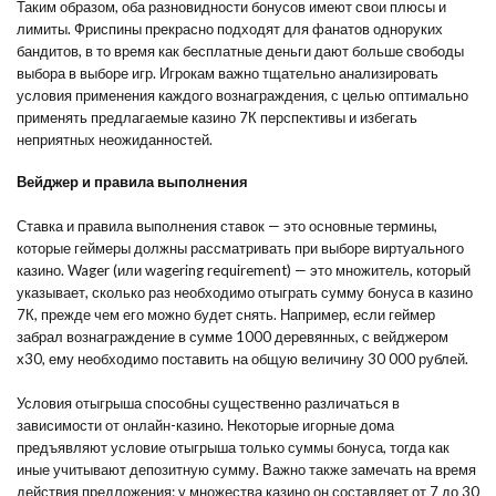
Таким образом, оба разновидности бонусов имеют свои плюсы и
лимиты. Фриспины прекрасно подходят для фанатов одноруких
бандитов, в то время как бесплатные деньги дают больше свободы
выбора в выборе игр. Игрокам важно тщательно анализировать
условия применения каждого вознаграждения, с целью оптимально
применять предлагаемые казино 7К перспективы и избегать
неприятных неожиданностей.
Вейджер и правила выполнения
Ставка и правила выполнения ставок — это основные термины,
которые геймеры должны рассматривать при выборе виртуального
казино. Wager (или wagering requirement) — это множитель, который
указывает, сколько раз необходимо отыграть сумму бонуса в казино
7К, прежде чем его можно будет снять. Например, если геймер
забрал вознаграждение в сумме 1000 деревянных, с вейджером
x30, ему необходимо поставить на общую величину 30 000 рублей.
Условия отыгрыша способны существенно различаться в
зависимости от онлайн-казино. Некоторые игорные дома
предъявляют условие отыгрыша только суммы бонуса, тогда как
иные учитывают депозитную сумму. Важно также замечать на время
действия предложения: у множества казино он составляет от 7 до 30