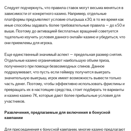
Следует подчеркнуть, что правила ставок могут весьма меняться в
зависимости от конкретного казино. Например, отдельные
платформы предъявляют условие отыгрыша x30, в то же время как
иные способны задавать более требовательные правила — до x50 и
выше. Поэтому до активацией бесплатных вращений советуется
тщательно изучить условия данного онлайн-казино и убедиться, что
они приемлемы для игрока.
Еще единственный значимый аспект — предельная размер снятия.
Отдельные казино ограничивают наибольшую объем приза,
полученного при помощи безвозмездных спинов. Данное
подразумевает, что пусть если геймеру получится выиграть
значительную выигрыш, игрок имеет возможность вывести только
часть денег. Поэтому, чтобы эффективно использовать фриспины и
превращать их в настоящие средства, стоит подбирать те варианты
и казино казино 7К, которые дают более прибыльные условия для
участников.
Развлечения, предлагаемые для включения в бонусной
кампании
Для присоединения к бонусной кампании, многие казино предлагают