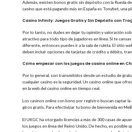
Además, existen bonos gratis sin depósito con la Rueda de 
casino que está pagando más en España es Tonybet, una pl
Casino Infinity: Juegos Gratis y Sin Depósito con T
Por lo tanto, no dudes en dejar tu opinión y valoración sob
atractivo para todo tipo de jugadores en línea. Si te cans
diferente, entonces puedes ir a la sala de ruleta. El sitio
deben incluir opciones de tarjetas de crédito y débito, tr
Cómo empezar con los juegos de casino online en Chi
Por lo general, son transmitidos desde un estudio de grab
cualquier casino es la seguridad. Un casino online que ofre
en la web del casino online en tiempo real.
Los casinos online con bono por registro buscan captar l
giros gratis. Para efectivizar tu bono de bienvenida en Mel
El UKGC ha otorgado licencias a más de 300 casas de apuesta
los juegos en línea del Reino Unido. De hecho, es posible 