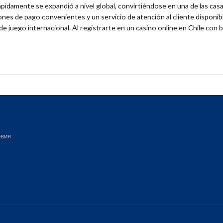
pidamente se expandió a nivel global, convirtiéndose en una de las cas
ones de pago convenientes y un servicio de atención al cliente dispon
de juego internacional. Al registrarte en un casino online en Chile con
вия