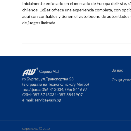
Inicialmente enfocado en el mercado de Europa del Este, rá
chilenos, 1xBet ofrece una experiencia completa, con opci
aquí son confiables y tienen el visto bueno de autoridades 
de juegos limitada.
За нас
Сервиз АШ
гр.Бургас, ул.Транспортна 53
Общи усло
(в сградата на Технополис-с/у Метро)
тел./факс: 056 813034; 056 841697
GSM: 087 8713034; 087 8841907
е-mail:
service@ash.bg
Сервиз АШ
2022