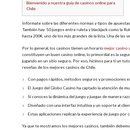
Bienvenido a nuestra guía de casinos online para
Chile
Infórmate sobre las diferentes normas y tipos de apuestas 
También hay 50 juegos entre ruleta y blackjack como la Ru
hasta 200€, uno de los más grandes de la lista. Una de las v
Por lo general, los casinos tienen un horario
mejor casino 
constituyen un buen casino online, lo primordial es la segu
jugando en un sitio seguro. Por eso, hicimos para ti un tut
reseñas de los mejores casinos de Chile.
Con pagos rápidos, métodos seguros y promociones excl
El Juego del Globo Casino ha captado la atención de mu
Si conoces la dinámica del juego y juegas de manera raz
Diseñado con una interfaz intuitiva y un soporte al clie
Estas aplicaciones replican la experiencia de juego por
Ya que te mostramos los mejores casinos, también debemos