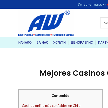
Интернет магазин
НАЧАЛО
ЗА НАС
УСЛУГИ
ЦЕНОРАЗПИС
ПАРТ
Mejores Casinos 
Contenido
Casinos online más confiables en Chile