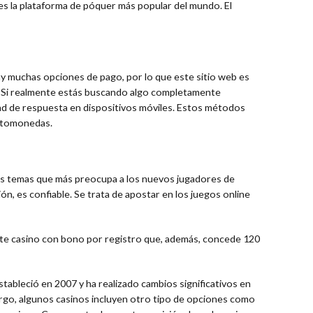
 es la plataforma de póquer más popular del mundo. El
 hay muchas opciones de pago, por lo que este sitio web es
es. Si realmente estás buscando algo completamente
cidad de respuesta en dispositivos móviles. Estos métodos
iptomonedas.
los temas que más preocupa a los nuevos jugadores de
n, es confiable. Se trata de apostar en los juegos online
ste casino con bono por registro que, además, concede 120
stableció en 2007 y ha realizado cambios significativos en
bargo, algunos casinos incluyen otro tipo de opciones como