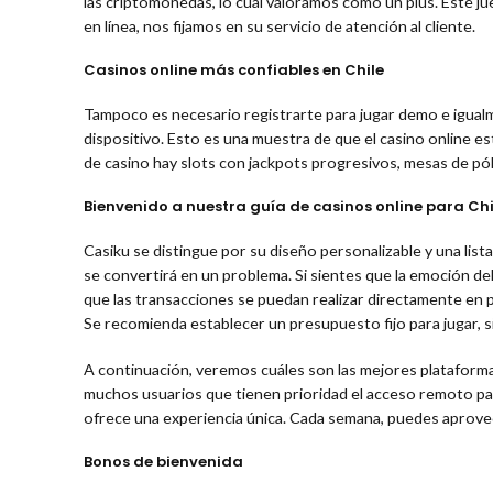
las criptomonedas, lo cual valoramos como un plus. Este j
en línea, nos fijamos en su servicio de atención al cliente.
Casinos online más confiables en Chile
Tampoco es necesario registrarte para jugar demo e igualme
dispositivo. Esto es una muestra de que el casino online e
de casino hay slots con jackpots progresivos, mesas de póke
Bienvenido a nuestra guía de casinos online para Chi
Casiku se distingue por su diseño personalizable y una lis
se convertirá en un problema. Si sientes que la emoción de
que las transacciones se puedan realizar directamente en p
Se recomienda establecer un presupuesto fijo para jugar, si
A continuación, veremos cuáles son las mejores plataforma
muchos usuarios que tienen prioridad el acceso remoto par
ofrece una experiencia única. Cada semana, puedes aprovec
Bonos de bienvenida