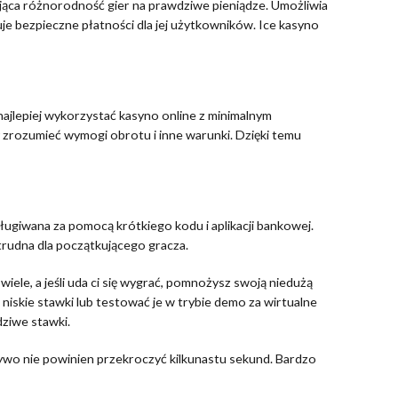
ująca różnorodność gier na prawdziwe pieniądze. Umożliwia
e bezpieczne płatności dla jej użytkowników. Ice kasyno
najlepiej wykorzystać kasyno online z minimalnym
 zrozumieć wymogi obrotu i inne warunki. Dzięki temu
ugiwana za pomocą krótkiego kodu i aplikacji bankowej.
trudna dla początkującego gracza.
 wiele, a jeśli uda ci się wygrać, pomnożysz swoją niedużą
 niskie stawki lub testować je w trybie demo za wirtualne
dziwe stawki.
a żywo nie powinien przekroczyć kilkunastu sekund. Bardzo