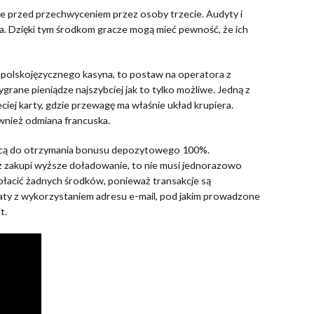
je przed przechwyceniem przez osoby trzecie. Audyty i
wa. Dzięki tym środkom gracze mogą mieć pewność, że ich
ć polskojęzycznego kasyna, to postaw na operatora z
rane pieniądze najszybciej jak to tylko możliwe. Jedną z
ciej karty, gdzie przewagę ma właśnie układ krupiera.
ównież odmiana francuska.
ającą do otrzymania bonusu depozytowego 100%.
cz zakupi wyższe doładowanie, to nie musi jednorazowo
płacić żadnych środków, ponieważ transakcje są
ty z wykorzystaniem adresu e-mail, pod jakim prowadzone
t.