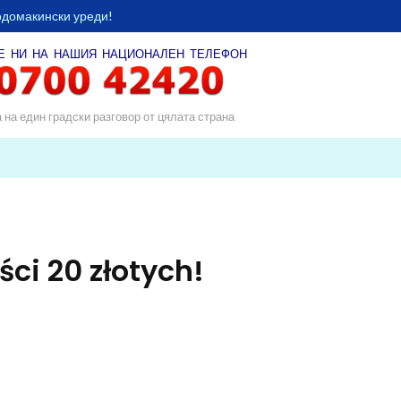
одомакински уреди!
Е НИ НА НАШИЯ
НАЦИОНАЛЕН ТЕЛЕФОН
а на един градски разговор от цялата страна
ci 20 złotych!