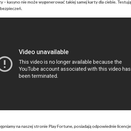
iczy – kasyno nie może wygenerować takiej samej karty dla ciebie. Testu
abezpieczeń.
ępniamy na naszej stronie Play Fortune, posiadają odpowiednie licenc