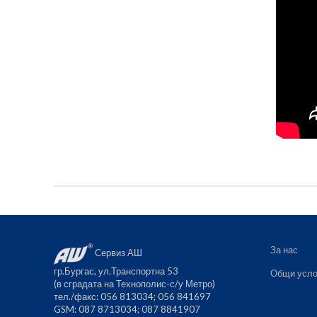
За нас
Сервиз АШ
гр.Бургас, ул.Транспортна 53
Общи усло
(в сградата на Технополис-с/у Метро)
тел./факс: 056 813034; 056 841697
GSM: 087 8713034; 087 8841907