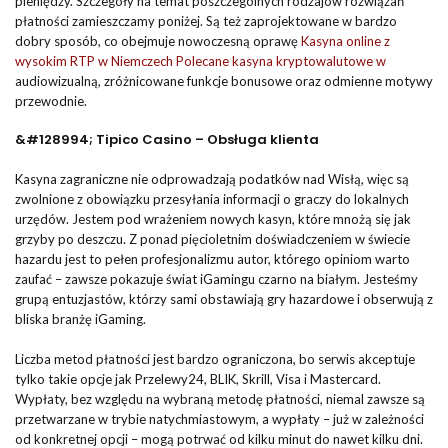
pieniędzy. Szczegóły na temat poszczególnych rodzajów rozwiązań
płatności zamieszczamy poniżej. Są też zaprojektowane w bardzo
dobry sposób, co obejmuje nowoczesną oprawę
Kasyna online z
wysokim RTP w Niemczech Polecane kasyna kryptowalutowe w
audiowizualną, zróżnicowane funkcje bonusowe oraz odmienne motywy
przewodnie.
&#128994; Tipico Casino – Obsługa klienta
Kasyna zagraniczne nie odprowadzają podatków nad Wisłą, więc są
zwolnione z obowiązku przesyłania informacji o graczy do lokalnych
urzędów. Jestem pod wrażeniem nowych kasyn, które mnożą się jak
grzyby po deszczu. Z ponad pięcioletnim doświadczeniem w świecie
hazardu jest to pełen profesjonalizmu autor, którego opiniom warto
zaufać – zawsze pokazuje świat iGamingu czarno na białym. Jesteśmy
grupą entuzjastów, którzy sami obstawiają gry hazardowe i obserwują z
bliska branżę iGaming.
Liczba metod płatności jest bardzo ograniczona, bo serwis akceptuje
tylko takie opcje jak Przelewy24, BLIK, Skrill, Visa i Mastercard.
Wypłaty, bez względu na wybraną metodę płatności, niemal zawsze są
przetwarzane w trybie natychmiastowym, a wypłaty – już w zależności
od konkretnej opcji – mogą potrwać od kilku minut do nawet kilku dni.