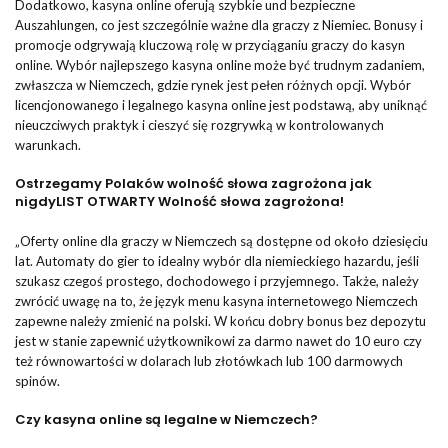
Dodatkowo, kasyna online oferują szybkie und bezpieczne
Auszahlungen, co jest szczególnie ważne dla graczy z Niemiec. Bonusy i
promocje odgrywają kluczową rolę w przyciąganiu graczy do kasyn
online. Wybór najlepszego kasyna online może być trudnym zadaniem,
zwłaszcza w Niemczech, gdzie rynek jest pełen różnych opcji. Wybór
licencjonowanego i legalnego kasyna online jest podstawą, aby uniknąć
nieuczciwych praktyk i cieszyć się rozgrywką w kontrolowanych
warunkach.
Ostrzegamy Polaków wolność słowa zagrożona jak
nigdyLIST OTWARTY Wolność słowa zagrożona!
„Oferty online dla graczy w Niemczech są dostępne od około dziesięciu
lat. Automaty do gier to idealny wybór dla niemieckiego hazardu, jeśli
szukasz czegoś prostego, dochodowego i przyjemnego. Także, należy
zwrócić uwagę na to, że język menu kasyna internetowego Niemczech
zapewne należy zmienić na polski. W końcu dobry bonus bez depozytu
jest w stanie zapewnić użytkownikowi za darmo nawet do 10 euro czy
też równowartości w dolarach lub złotówkach lub 100 darmowych
spinów.
Czy kasyna online są legalne w Niemczech?