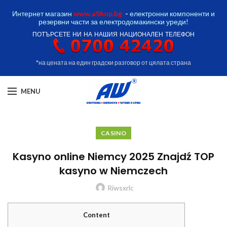
Интернет магазин
www.aShop.bg
-
електронни компоненти и
резервни части за електродомакински уреди!
ПОТЪРСЕТЕ НИ НА НАШИЯ НАЦИОНАЛЕН ТЕЛЕФОН
*на цената на един градски разговор от цялата страна
MENU
CASINO
Kasyno online Niemcy 2025 Znajdź TOP
kasyno w Niemczech
Riwsxrlc
Content