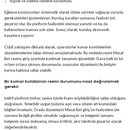
kişisel ve ödeme verilerin korunması.
Eğlence komisyonları sistematik olarak izinler yürüten sağlayan zorunlu
gereksinimleri gözlemleyen. Kuruluş kuralları uymazsa, faaliyet izni
geçersiz olur. Bu platform faaliyetini olumsuz yansıtır ve bu da
kullanıcıların inancını yok eder. Sonuç olarak, kuruluş ekonomik
kayıplara yaşıyor.
Ciddi yaklaşımı dikkate alarak, operatörler kumar komitelerinin
düzenlemelerine takip etmeyi amaçlamaktadır. Bu nedenle resmi Masal
Bet casino giriş üzerinde katılmak tamamen güvenlidir. Dava belirsiz bir
ortam ortaya çıkması durumunda, oyuncular düzenleyici ile iletişim
kurma hakkına sahip olabilir.
Bir kumar kulübünün resmi durumunu nasıl doğrulamak
gerekir
belirli platform birkaç saniye içinde lisans erişilebilirliğine sahip olduğunu
doğrulayın. Yeterlidir uygun bölümü açın veya sitenin alt kısmındaki
bilgileri inceleyin. Orada düzenleyici Masal Bet giriş’ün faaliyetine izin
vermesi ile ilgili girdiler olmalıdır sağlanmıştır ve belgenin tamamı.
belgenin süresi dolmamış olması kritiktir, aksi takdirde geçersiz olarak
değerlendirilecektir.