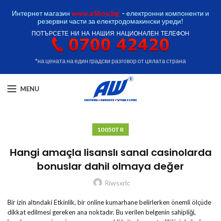
Интернет магазин
www.aShop.bg
-
електронни компоненти и
резервни части за електродомакински уреди!
ПОТЪРСЕТЕ НИ НА НАШИЯ НАЦИОНАЛЕН ТЕЛЕФОН
*на цената на един градски разговор от цялата страна
MENU
10050TR
Hangi amaçla lisanslı sanal casinolarda
bonuslar dahil olmaya değer
Riwsxrlc
Bir izin altındaki Etkinlik, bir online kumarhane belirlerken önemli ölçüde
dikkat edilmesi gereken ana noktadır. Bu verilen belgenin sahipliği,