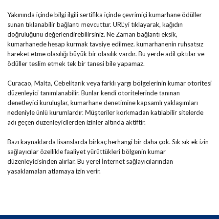
Yakınında içinde bilgi ilgili sertifika içinde çevrimiçi kumarhane ödüller
sunan tıklanabilir bağlantı mevcuttur. URL’yi tıklayarak, kağıdın
doğruluğunu değerlendirebilirsiniz. Ne Zaman bağlantı eksik,
kumarhanede hesap kurmak tavsiye edilmez. kumarhanenin ruhsatsız
hareket etme olasılığı büyük bir olasılık vardır. Bu yerde adil çıktılar ve
ödüller teslim etmek tek bir tanesi bile yapamaz.
Curacao, Malta, Cebelitarık veya farklı yargı bölgelerinin kumar otoritesi
düzenleyici tanımlanabilir. Bunlar kendi otoritelerinde tanınan
denetleyici kuruluşlar, kumarhane denetimine kapsamlı yaklaşımları
nedeniyle ünlü kurumlardır. Müşteriler korkmadan katılabilir sitelerde
adı geçen düzenleyicilerden izinler altında aktiftir.
Bazı kaynaklarda lisanslarda birkaç herhangi bir daha çok. Sık sık ek izin
sağlayıcılar özellikle faaliyet yürüttükleri bölgenin kumar
düzenleyicisinden alırlar. Bu yerel İnternet sağlayıcılarından
yasaklamaları atlamaya izin verir.