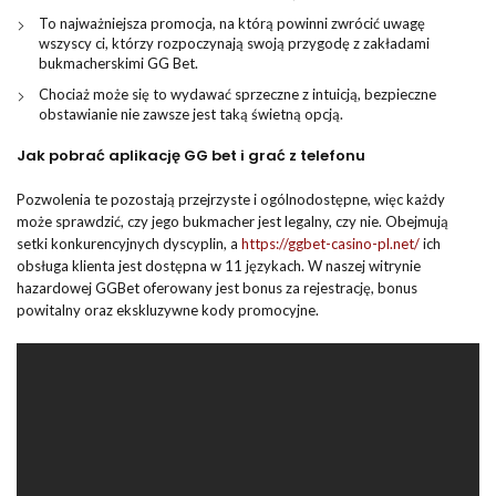
To najważniejsza promocja, na którą powinni zwrócić uwagę
wszyscy ci, którzy rozpoczynają swoją przygodę z zakładami
bukmacherskimi GG Bet.
Chociaż może się to wydawać sprzeczne z intuicją, bezpieczne
obstawianie nie zawsze jest taką świetną opcją.
Jak pobrać aplikację GG bet i grać z telefonu
Pozwolenia te pozostają przejrzyste i ogólnodostępne, więc każdy
może sprawdzić, czy jego bukmacher jest legalny, czy nie. Obejmują
setki konkurencyjnych dyscyplin, a
https://ggbet-casino-pl.net/
ich
obsługa klienta jest dostępna w 11 językach. W naszej witrynie
hazardowej GGBet oferowany jest bonus za rejestrację, bonus
powitalny oraz ekskluzywne kody promocyjne.