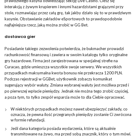
prawdziwego kasyna odwiedzając sekcję Live Casino. Ciesz się
interakcją z żywym krupierem i innymi hazardzistami grającymi przy
stole, rozmawiając przez całą grę, tak jakby działo się to w prawdziwym
kasynie. Obstawianie zakładów eSportowych to prawdopodobnie
najfajniejsza rzecz, jaką można zrobić w GG Bet.
dostawca gier
Posiadanie takiego zezwolenia potwierdza, że bukmacher prowadzi
rachunkowość finansową i zawiera w swoim katalogu tylko oryginalne
gry hazardowe. Firma jest zarejestrowana w specjalnej strefie na
Curacao, gdzie umieszcza wszystkie swoje serwery. We wszystkich
przypadkach maksymalna kwota bonusu nie przekracza 1200 PLN.
Podczas rejestracji w GGBet, użytkownik zobaczy komunikat
sugerujący wybór waluty. Zmiana wybranej waluty jest możliwa przed i
po pierwszej wpłacie pieniędzy. Jednak nie można tego zrobić częściej,
a poza tym, to tylko zespół wsparcia może to dla Ciebie opracować.
W niektórych przypadkach możesz nawet ubezpieczyć zakłady, co
oznacza, że pewna ilość przegranych pieniędzy zostanie Ci zwrócona
w formie refundacji.
Jeśli dana kategoria posiada wydarzenia, które są aktualnie
transmitowane na żywo, ma przed sobą znacznik, który o tym mówi.