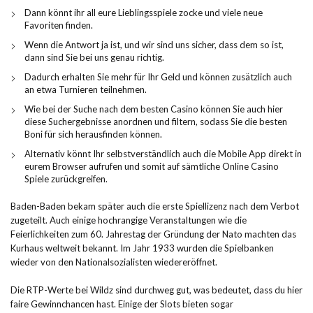
Dann könnt ihr all eure Lieblingsspiele zocke und viele neue
Favoriten finden.
Wenn die Antwort ja ist, und wir sind uns sicher, dass dem so ist,
dann sind Sie bei uns genau richtig.
Dadurch erhalten Sie mehr für Ihr Geld und können zusätzlich auch
an etwa Turnieren teilnehmen.
Wie bei der Suche nach dem besten Casino können Sie auch hier
diese Suchergebnisse anordnen und filtern, sodass Sie die besten
Boni für sich herausfinden können.
Alternativ könnt Ihr selbstverständlich auch die Mobile App direkt in
eurem Browser aufrufen und somit auf sämtliche Online Casino
Spiele zurückgreifen.
Baden-Baden bekam später auch die erste Spiellizenz nach dem Verbot
zugeteilt. Auch einige hochrangige Veranstaltungen wie die
Feierlichkeiten zum 60. Jahrestag der Gründung der Nato machten das
Kurhaus weltweit bekannt. Im Jahr 1933 wurden die Spielbanken
wieder von den Nationalsozialisten wiedereröffnet.
Die RTP-Werte bei Wildz sind durchweg gut, was bedeutet, dass du hier
faire Gewinnchancen hast. Einige der Slots bieten sogar