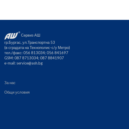
Сервиз АШ
гр.Бургас, ул.Транспортна 53
(в сградата на Технополис-с/у Метро)
тел./факс: 056 813034; 056 841697
GSM: 087 8713034; 087 8841907
е-mail:
service@ash.bg
За нас
Общи условия