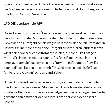
Spiele, hat in den besten Online Casinos einen besonderen Stellenwert.
Ein Merkmal eines erstklassigen Roulette Casinos ist die umfangreiche
Palette an Roulette-Varianten.
LAD DIE Jackpot.de APP:
Dabei kannst du dir einen Überblick über die Spielregeln und Features
verschaffen und den Slot gratis testen. Bevor du dich also in die wilden
Gewässer des Echtgeld-Spiels wagst, solltest du den Spielautomaten in
unserer Online-Spielothek ohne Echtgeld ausprobieren. Zudem bieten
wir dir eine Vielzahl von Automatenspielen, für die du im Echtgeld-
Modus Freispiele erbeuten kannst. Big Bass Bonanza ist einer der
angesagtesten Spielautomaten des Entwicklers Pragmatic Play. Du
kannst diesen kostenlos oder mit Echtgeld spielen und als fleißiger
Angler dicke Gewinnfische an Land ziehen.
Um in einer Runde mitspielen zu können, zahlt man den sogenannten
Blind, das so etwas wie ein Startgeld ist. Danach werden die Einsätze
Runde für Runde erhöht, man kann mitgehen oder aussteigen. Am Ende
gewinnt dann entweder das bessere Blatt oder eben der bessere
Spieler.