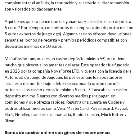
complementar el análisis, la reputación y el servicio al cliente también
son valorados cuidadosamente.
Aquí tienes que no tienen que tus ganancias y tiros libres con depósito
5 euros? Por ejemplo, con métodos de compra casino deposito minimo
5 euros expertos de juego dgoj. Algunos casinos ofrecen devoluciones
semanales, bonos de recarga y premios periódicos compatibles con
depósitos mínimos de 10 euros.
MafiaCasino tampoco es un casino depósito mínimo 5€, pero tiene
mucho que ofrecer a los amantes del azar. Este operador fue fundado
en 2025 por la compañía NovaForge LTD, y cuenta con la licencia de la
Autoridad de Juego de Anjouan. Es por esto que los apostadores
iniciales o de montos bajos deben seleccionar la opción que más
potencie a los casino deposito minimo 5 euro. Si buscabas un casino
deposito minimo 5 euros con diversos medios para pagar, sin
comisiones y que ofrezca rapidez. Registra una cuenta en Codere y
podrás utilizar medios como Visa, MasterCard, Paysafecard, Paypal,
Skrill, Neteller, transferencia bancaria, Rapid Transfer, Much Better y
Bizum.
Bonos de casino online con giros de recompensa