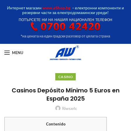
Интернет магазин
www.aShop.bg
-
електронни компоненти и
резервни части за електродомакински уреди!
ПОТЪРСЕТЕ НИ НА НАШИЯ НАЦИОНАЛЕН ТЕЛЕФОН
*на цената на един градски разговор от цялата страна
MENU
CASINO
Casinos Depósito Mínimo 5 Euros en
España 2025
Riwsxrlc
Contenido