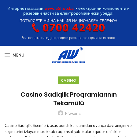
Интернет магазин
www.aShop.bg
-
електронни компоненти и
резервни части за електродомакински уреди!
ПОТЪРСЕТЕ НИ НА НАШИЯ НАЦИОНАЛЕН ТЕЛЕФОН
*на цената на един градски разговор от цялата страна
MENU
CASINO
Casino Sadiqlik Proqramlarının
Təkamülü
Riwsxrlc
Casino Sadiqlik Sxemləri, əsas punch kartlarından oyunçu davranışını və
seçimlərini izləyən mürəkkəb rəqəmsal şəbəkələrə qədər onilliklər