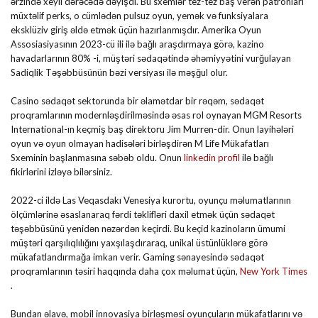
ərzində xeyli dərəcədə dəyişdi. Bu sxemlər tez-tez baş verən patronları
müxtəlif perks, o cümlədən pulsuz oyun, yemək və funksiyalara
eksklüziv giriş əldə etmək üçün hazırlanmışdır. Amerika Oyun
Assosiasiyasının 2023-cü ili ilə bağlı araşdırmaya görə, kazino
havadarlarının 80% -i, müştəri sədaqətində əhəmiyyətini vurğulayan
Sadiqlik Təşəbbüsünün bəzi versiyası ilə məşğul olur.
Casino sədaqət sektorunda bir əlamətdar bir rəqəm, sədaqət
proqramlarının modernləşdirilməsində əsas rol oynayan MGM Resorts
International-ın keçmiş baş direktoru Jim Murren-dir. Onun layihələri
oyun və oyun olmayan hadisələri birləşdirən M Life Mükafatları
Sxeminin başlanmasına səbəb oldu. Onun
linkedin profil
ilə bağlı
fikirlərini izləyə bilərsiniz.
2022-ci ildə Las Veqasdakı Venesiya kurortu, oyunçu məlumatlarının
ölçümlərinə əsaslanaraq fərdi təklifləri daxil etmək üçün sədaqət
təşəbbüsünü yenidən nəzərdən keçirdi. Bu keçid kazinoların ümumi
müştəri qarşılıqlılığını yaxşılaşdıraraq, unikal üstünlüklərə görə
mükafatlandırmağa imkan verir. Gaming sənayesində sədaqət
proqramlarının təsiri haqqında daha çox məlumat üçün,
New York Times
.
Bundan əlavə, mobil innovasiya birləşməsi oyunçuların mükafatlarını və