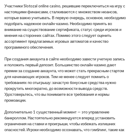
Участники Slotozal online casino, решившие переключиться на игру с
настоящими финансами, сталкиваются с множеством нюансов,
которые важно учитывать. В первую очередь, основное, необходимо
подобрать надежное онлайн-казино. Необходимо принять во
внимание на существование сертификата, статус среди игроков и
мнения на сторонних сайтах. Помимо этого следует оценить
ассортимент предлагаемых игровых автоматов и качество
программного обеспечения.
При создания аккаунта в сайте необходимо завести учетную запись
и положить первый депозит. Большинство онлайн-казино дают
премии за создание аккаунта, что может стать прекрасным стартом
для начинающих игроков. Тем не менее следует помнить о
требованиях по отыгрышу: зачастую бонусные средства нужно
прокрутить многократно, до возможности вывода средств.
Удостоверьтесь, что вы понимаете все требования и нормы
промоакции.
Дополнительно 1 существенный момент — это управление
банкроллом. Настоятельно рекомендуется вперед установить
ограничения на ставки и проигрыши, чтобы избежать излишних
опасностей. Игроки необходимо осознавать, что гэмблинг, такие как