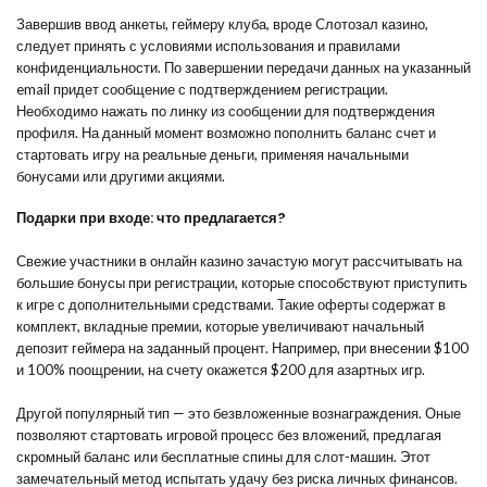
Завершив ввод анкеты, геймеру клуба, вроде Cлотозал казино,
следует принять с условиями использования и правилами
конфиденциальности. По завершении передачи данных на указанный
email придет сообщение с подтверждением регистрации.
Необходимо нажать по линку из сообщении для подтверждения
профиля. На данный момент возможно пополнить баланс счет и
стартовать игру на реальные деньги, применяя начальными
бонусами или другими акциями.
Подарки при входе: что предлагается?
Свежие участники в онлайн казино зачастую могут рассчитывать на
большие бонусы при регистрации, которые способствуют приступить
к игре с дополнительными средствами. Такие оферты содержат в
комплект, вкладные премии, которые увеличивают начальный
депозит геймера на заданный процент. Например, при внесении $100
и 100% поощрении, на счету окажется $200 для азартных игр.
Другой популярный тип — это безвложенные вознаграждения. Оные
позволяют стартовать игровой процесс без вложений, предлагая
скромный баланс или бесплатные спины для слот-машин. Этот
замечательный метод испытать удачу без риска личных финансов.