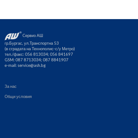
Сервиз АШ
гр.Бургас, ул.Транспортна 53
(в сградата на Технополис-с/у Метро)
тел./факс: 056 813034; 056 841697
GSM: 087 8713034; 087 8841907
е-mail:
service@ash.bg
За нас
Общи условия