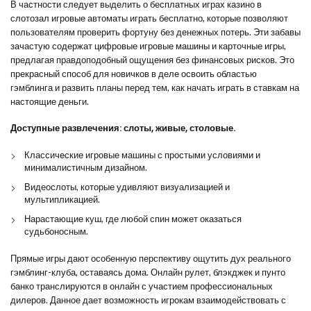
В частности следует выделить о бесплатных играх казино в
слотозал игровые автоматы играть бесплатно, которые позволяют
пользователям проверить фортуну без денежных потерь. Эти забавы
зачастую содержат цифровые игровые машины и карточные игры,
предлагая правдоподобный ощущения без финансовых рисков. Это
прекрасный способ для новичков в деле освоить областью
гэмблинга и развить планы перед тем, как начать играть в ставкам на
настоящие деньги.
Доступные развлечения: слоты, живые, столовые.
Классические игровые машины с простыми условиями и
минималистичным дизайном.
Видеослоты, которые удивляют визуализацией и
мультипликацией.
Нарастающие куш, где любой спин может оказаться
судьбоносным.
Прямые игры дают особенную перспективу ощутить дух реального
гэмблинг-клуба, оставаясь дома. Онлайн рулет, блэкджек и пунто
банко транслируются в онлайн с участием профессиональных
дилеров. Данное дает возможность игрокам взаимодействовать с