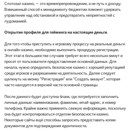
Cлотозал казино, — это времяпрепровождение, а не путь к доходу.
Взвешенный способ к менеджменту бюджетом поможет удержать
управление над обстановкой и предотвратить неприятностей с
лудоманией.
Открытие профиля для гейминга на настоящие деньги.
Для того чтобы приступить к игровому процессу на реальные деньги
в онлайн-казино, необходимо выполнить процедуру регистрации.
Этот этап в большинстве случаев требует всего несколько минут и
просит от пользователя предоставления основной данных. Для
начала, нужно определить безопасное казино с хорошей репутацией
среди игроков и разрешением на деятельность. Далее следует
щелкнуть на иконку "Регистрация" или "Создать аккаунт", которая
часто находится в верхней части основной страницы.
После данного будет доступна бланк, где потребуется заполнить
личные данные: наименование, фамилию, email-адрес, и номер
телефона. Крайне важно применять свежую информацию, поскольку
она будет контролироваться отделом безопасности казино.
Некоторые сайты ещё способны запросить предоставить копии
документов для подтверждения идентичности.