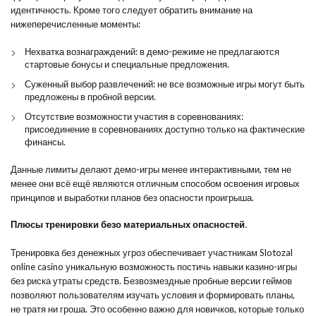
идентичность. Кроме того следует обратить внимание на
нижеперечисленные моменты:
Нехватка вознаграждений: в демо-режиме не предлагаются
стартовые бонусы и специальные предложения.
Суженный выбор развлечений: не все возможные игры могут быть
предложены в пробной версии.
Отсутствие возможности участия в соревнованиях:
присоединение в соревнованиях доступно только на фактические
финансы.
Данные лимиты делают демо-игры менее интерактивными, тем не
менее они всё ещё являются отличным способом освоения игровых
принципов и выработки планов без опасности проигрыша.
Плюсы тренировки безо материальных опасностей.
Тренировка без денежных угроз обеспечивает участникам Slotozal
online casino уникальную возможность постичь навыки казино-игры
без риска утраты средств. Безвозмездные пробные версии геймов
позволяют пользователям изучать условия и формировать планы,
не тратя ни гроша. Это особенно важно для новичков, которые только