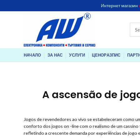
Интернет магазин
НАЧАЛО
ЗА НАС
УСЛУГИ
ЦЕНОРАЗПИС
ПАРТ
A ascensão de jogo
Jogos de revendedores ao vivo se estabeleceram como uma 
conforto dos jogos on -line com o realismo de um cassino 
refletindo a crescente demanda por experiências de jogo 