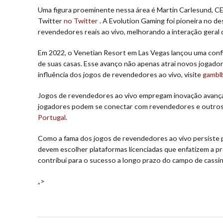
Uma figura proeminente nessa área é Martin Carlesund, CEO
Twitter
no Twitter
. A Evolution Gaming foi pioneira no
revendedores reais ao vivo, melhorando a interação geral 
Em 2022, o Venetian Resort em Las Vegas lançou uma confi
de suas casas. Esse avanço não apenas atrai novos jogado
influência dos jogos de revendedores ao vivo, visite
gambl
Jogos de revendedores ao vivo empregam inovação avançada,
jogadores podem se conectar com revendedores e outros c
Portugal
.
Como a fama dos jogos de revendedores ao vivo persiste p
devem escolher plataformas licenciadas que enfatizem a p
contribui para o sucesso a longo prazo do campo de cassin
„>